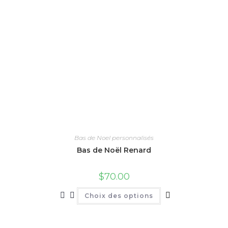
Bas de Noel personnalisés
Bas de Noël Renard
$
70.00
Ce
Choix des options
produit
a
plusieurs
variations.
Les