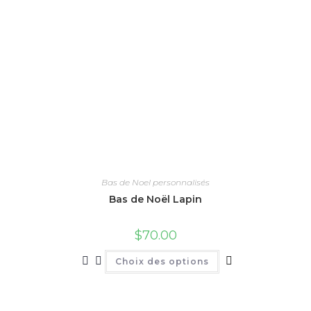
Bas de Noel personnalisés
Bas de Noël Lapin
$
70.00
Ce
Choix des options
produit
a
plusieurs
variations.
Les