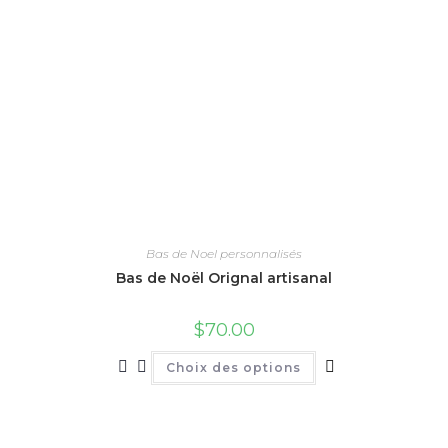
Bas de Noel personnalisés
Bas de Noël Orignal artisanal
$
70.00
Ce
Choix des options
produit
a
plusieurs
variations.
Les
options