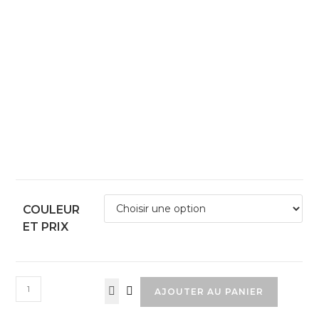
COULEUR
ET PRIX
quantité
AJOUTER AU PANIER
de
Les