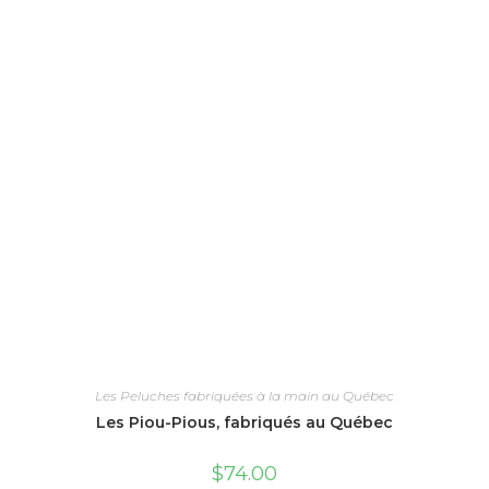
choisies
sur
la
page
du
produit
Les Peluches fabriquées à la main au Québec
Les Piou-Pious, fabriqués au Québec
$
74.00