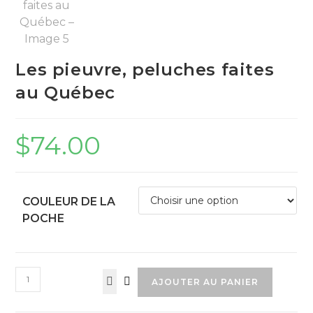
Les pieuvre, peluches faites
au Québec
$
74.00
COULEUR DE LA
POCHE
quantité
AJOUTER AU PANIER
de
Les